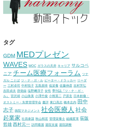
タグ
MEDプレゼン
GDM
WAVES
サルコペ
WOC
ガラスの天井
キャリア
チーム医療フォーラム
ニア
ツナ
ガル ことば
ツ・ナ・ガ・ル
ピーター・ドラッカー
リーダ
ー
三村卓司
中村悦子
五島朋幸
低栄養
佐藤伸彦
吉村芳弘
吉田貞夫
啓発録
塩野﨑淳子
女性
季刊誌『ツ・ナ・ガ・
ル』
宮沢靖
小山珠美
小澤竹俊
小熊英二
戸原玄
日本創傷・
田中
オストミー・失禁管理学会
書評
東口髙志
橋本左内
社会医療人
社会
志子
病院マネジメント
起業家
荻阪
社員参謀
秋山和宏
管理栄養士
組織変革
哲雄
西村元一
訪問看護
退院支援
退院調整