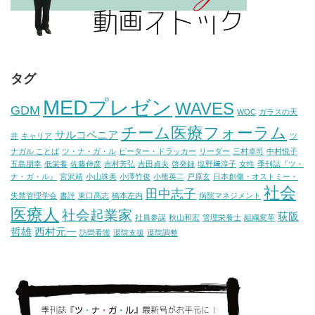
タグ
MEDプレゼン
WAVES
GDM
WOC
ガラスの天
チーム医療フォーラム
サルコペニア
井
キャリア
ツ
ナガル ことば
ツ・ナ・ガ・ル
ピーター・ドラッカー
リーダー
三村卓司
中村悦子
五島朋幸
低栄養
佐藤伸彦
吉村芳弘
吉田貞夫
啓発録
塩野﨑淳子
女性
季刊誌『ツ・
ナ・ガ・ル』
宮沢靖
小山珠美
小澤竹俊
小熊英二
戸原玄
日本創傷・オストミー・
社会
田中志子
失禁管理学会
書評
東口髙志
橋本左内
病院マネジメント
医療人
社会起業家
荻阪
社員参謀
秋山和宏
管理栄養士
組織変革
哲雄
西村元一
訪問看護
退院支援
退院調整