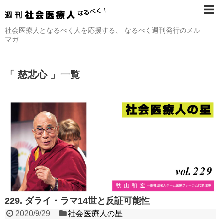
社会医療人となるべく人を応援する、 なるべく週刊発行のメル
マガ
「 慈悲心 」一覧
229. ダライ・ラマ14世と反証可能性
2020/9/29
社会医療人の星