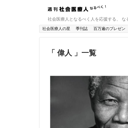
社会医療人となるべく人を応援する、 な
社会医療人の星
季刊誌
百万遍のプレゼン
「 偉人 」一覧