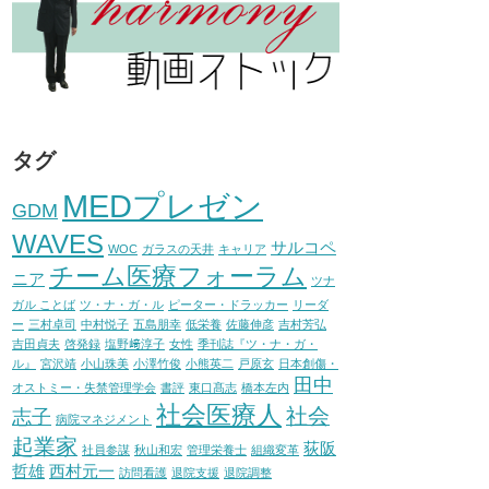
タグ
MEDプレゼン
GDM
WAVES
サルコペ
WOC
ガラスの天井
キャリア
チーム医療フォーラム
ニア
ツナ
ガル ことば
ツ・ナ・ガ・ル
ピーター・ドラッカー
リーダ
ー
三村卓司
中村悦子
五島朋幸
低栄養
佐藤伸彦
吉村芳弘
吉田貞夫
啓発録
塩野﨑淳子
女性
季刊誌『ツ・ナ・ガ・
ル』
宮沢靖
小山珠美
小澤竹俊
小熊英二
戸原玄
日本創傷・
田中
オストミー・失禁管理学会
書評
東口髙志
橋本左内
社会医療人
社会
志子
病院マネジメント
起業家
荻阪
社員参謀
秋山和宏
管理栄養士
組織変革
哲雄
西村元一
訪問看護
退院支援
退院調整