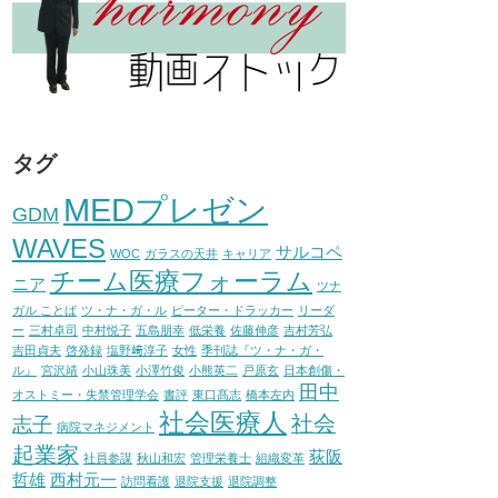
タグ
MEDプレゼン
GDM
WAVES
サルコペ
WOC
ガラスの天井
キャリア
チーム医療フォーラム
ニア
ツナ
ガル ことば
ツ・ナ・ガ・ル
ピーター・ドラッカー
リーダ
ー
三村卓司
中村悦子
五島朋幸
低栄養
佐藤伸彦
吉村芳弘
吉田貞夫
啓発録
塩野﨑淳子
女性
季刊誌『ツ・ナ・ガ・
ル』
宮沢靖
小山珠美
小澤竹俊
小熊英二
戸原玄
日本創傷・
田中
オストミー・失禁管理学会
書評
東口髙志
橋本左内
社会医療人
社会
志子
病院マネジメント
起業家
荻阪
社員参謀
秋山和宏
管理栄養士
組織変革
哲雄
西村元一
訪問看護
退院支援
退院調整