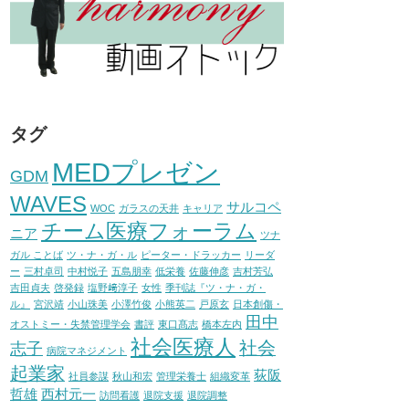
タグ
MEDプレゼン
GDM
WAVES
サルコペ
WOC
ガラスの天井
キャリア
チーム医療フォーラム
ニア
ツナ
ガル ことば
ツ・ナ・ガ・ル
ピーター・ドラッカー
リーダ
ー
三村卓司
中村悦子
五島朋幸
低栄養
佐藤伸彦
吉村芳弘
吉田貞夫
啓発録
塩野﨑淳子
女性
季刊誌『ツ・ナ・ガ・
ル』
宮沢靖
小山珠美
小澤竹俊
小熊英二
戸原玄
日本創傷・
田中
オストミー・失禁管理学会
書評
東口髙志
橋本左内
社会医療人
社会
志子
病院マネジメント
起業家
荻阪
社員参謀
秋山和宏
管理栄養士
組織変革
哲雄
西村元一
訪問看護
退院支援
退院調整