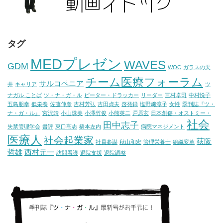
タグ
MEDプレゼン
WAVES
GDM
WOC
ガラスの天
チーム医療フォーラム
サルコペニア
井
キャリア
ツ
ナガル ことば
ツ・ナ・ガ・ル
ピーター・ドラッカー
リーダー
三村卓司
中村悦子
五島朋幸
低栄養
佐藤伸彦
吉村芳弘
吉田貞夫
啓発録
塩野﨑淳子
女性
季刊誌『ツ・
ナ・ガ・ル』
宮沢靖
小山珠美
小澤竹俊
小熊英二
戸原玄
日本創傷・オストミー・
社会
田中志子
失禁管理学会
書評
東口髙志
橋本左内
病院マネジメント
医療人
社会起業家
荻阪
社員参謀
秋山和宏
管理栄養士
組織変革
哲雄
西村元一
訪問看護
退院支援
退院調整