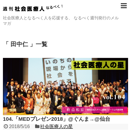
社会医療人となるべく人を応援する、 なるべく週刊発行のメル
マガ
「 田中仁 」一覧
104.「MEDプレゼン2018」@ぐんま→@仙台
2018/5/16
社会医療人の星