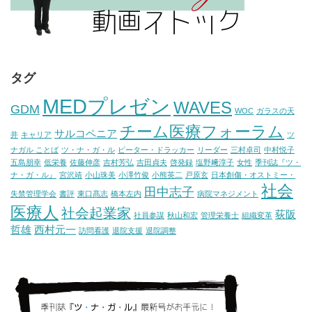
タグ
MEDプレゼン
WAVES
GDM
WOC
ガラスの天
チーム医療フォーラム
サルコペニア
井
キャリア
ツ
ナガル ことば
ツ・ナ・ガ・ル
ピーター・ドラッカー
リーダー
三村卓司
中村悦子
五島朋幸
低栄養
佐藤伸彦
吉村芳弘
吉田貞夫
啓発録
塩野﨑淳子
女性
季刊誌『ツ・
ナ・ガ・ル』
宮沢靖
小山珠美
小澤竹俊
小熊英二
戸原玄
日本創傷・オストミー・
社会
田中志子
失禁管理学会
書評
東口髙志
橋本左内
病院マネジメント
医療人
社会起業家
荻阪
社員参謀
秋山和宏
管理栄養士
組織変革
哲雄
西村元一
訪問看護
退院支援
退院調整