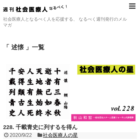
社会医療人となるべく人を応援する、 なるべく週刊発行のメル
マガ
「 述懐 」一覧
228. 千載青史に列するを得ん
2020/9/22
社会医療人の星