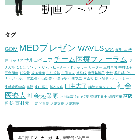
タグ
MEDプレゼン
WAVES
GDM
WOC
ガラスの天
チーム医療フォーラム
サルコペニア
井
キャリア
ツ
ナガル ことば
ツ・ナ・ガ・ル
ピーター・ドラッカー
リーダー
三村卓司
中村悦子
五島朋幸
低栄養
佐藤伸彦
吉村芳弘
吉田貞夫
啓発録
塩野﨑淳子
女性
季刊誌『ツ・
ナ・ガ・ル』
宮沢靖
小山珠美
小澤竹俊
小熊英二
戸原玄
日本創傷・オストミー・
社会
田中志子
失禁管理学会
書評
東口髙志
橋本左内
病院マネジメント
医療人
社会起業家
荻阪
社員参謀
秋山和宏
管理栄養士
組織変革
哲雄
西村元一
訪問看護
退院支援
退院調整