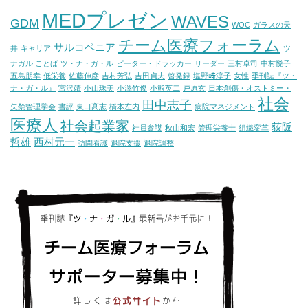
MEDプレゼン
WAVES
GDM
WOC
ガラスの天
チーム医療フォーラム
サルコペニア
井
キャリア
ツ
ナガル ことば
ツ・ナ・ガ・ル
ピーター・ドラッカー
リーダー
三村卓司
中村悦子
五島朋幸
低栄養
佐藤伸彦
吉村芳弘
吉田貞夫
啓発録
塩野﨑淳子
女性
季刊誌『ツ・
ナ・ガ・ル』
宮沢靖
小山珠美
小澤竹俊
小熊英二
戸原玄
日本創傷・オストミー・
社会
田中志子
失禁管理学会
書評
東口髙志
橋本左内
病院マネジメント
医療人
社会起業家
荻阪
社員参謀
秋山和宏
管理栄養士
組織変革
哲雄
西村元一
訪問看護
退院支援
退院調整