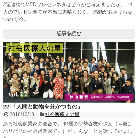
2週連続でMEDプレゼンネタはどうかと考えましたが、 14
人のプレゼン全てが本当に素晴らしく、 感動がおさまらな
いので 今...
記事を読む
22.「人間と動物を分かつもの」
2016/10/18
社会医療人の星
ある社会起業家の会合で、 俳優の伊勢谷友介さん（←彼は
バリバリの社会起業家です）が こんなことを話していまし