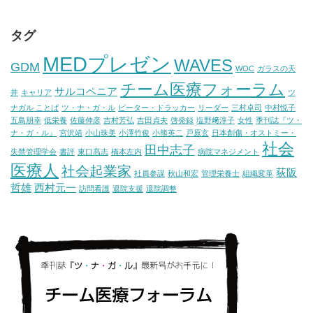
タグ
MEDプレゼン
WAVES
GDM
WOC
ガラスの天
チーム医療フォーラム
サルコペニア
井
キャリア
ツ
ナガル ことば
ツ・ナ・ガ・ル
ピーター・ドラッカー
リーダー
三村卓司
中村悦子
五島朋幸
低栄養
佐藤伸彦
吉村芳弘
吉田貞夫
啓発録
塩野﨑淳子
女性
季刊誌『ツ・
ナ・ガ・ル』
宮沢靖
小山珠美
小澤竹俊
小熊英二
戸原玄
日本創傷・オストミー・
社会
田中志子
失禁管理学会
書評
東口髙志
橋本左内
病院マネジメント
医療人
社会起業家
荻阪
社員参謀
秋山和宏
管理栄養士
組織変革
哲雄
西村元一
訪問看護
退院支援
退院調整