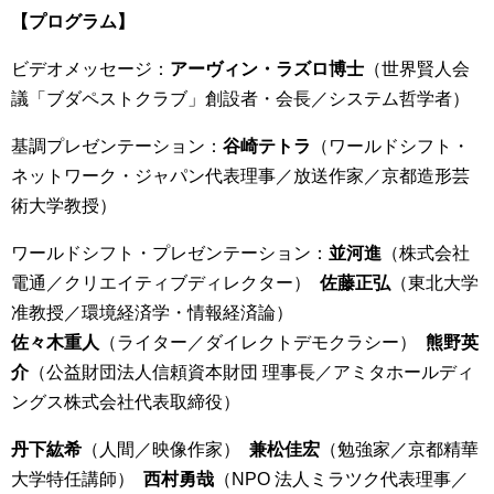
【プログラム】
ビデオメッセージ：
アーヴィン・ラズロ博士
（世界賢人会
議「ブダペストクラブ」創設者・会長／システム哲学者）
基調プレゼンテーション：
谷崎テトラ
（ワールドシフト・
ネットワーク・ジャパン代表理事／放送作家／京都造形芸
術大学教授）
ワールドシフト・プレゼンテーション：
並河進
（株式会社
電通／クリエイティブディレクター）
佐藤正弘
（東北大学
准教授／環境経済学・情報経済論）
佐々木重人
（ライター／ダイレクトデモクラシー）
熊野英
介
（公益財団法人信頼資本財団 理事長／アミタホールディ
ングス株式会社代表取締役）
丹下紘希
（人間／映像作家）
兼松佳宏
（勉強家／京都精華
大学特任講師）
西村勇哉
（NPO 法人ミラツク代表理事／