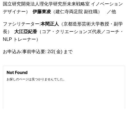
国立研究開発法人理化学研究所未来戦略室 イノベーション
デザイナー）
伊藤東凌
（建仁寺両足院 副住職） ／他
ファシリテーター:
本間正人
（京都造形芸術大学教授・副学
長）
大江亞紀香
（コア・クリエーションズ代表／コーチ・
NLP トレーナー）
お申込み:事前申込要: 2/2( 金) まで