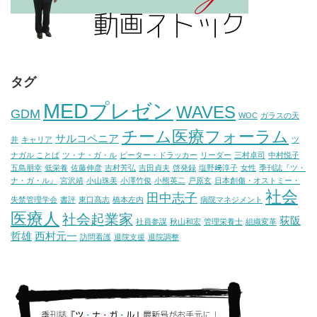
タグ
MEDプレゼン
WAVES
GDM
WOC
ガラスの天
チーム医療フォーラム
サルコペニア
井
キャリア
ツ
ナガル ことば
ツ・ナ・ガ・ル
ピーター・ドラッカー
リーダー
三村卓司
中村悦子
五島朋幸
低栄養
佐藤伸彦
吉村芳弘
吉田貞夫
啓発録
塩野﨑淳子
女性
季刊誌『ツ・
ナ・ガ・ル』
宮沢靖
小山珠美
小澤竹俊
小熊英二
戸原玄
日本創傷・オストミー・
社会
田中志子
失禁管理学会
書評
東口髙志
橋本左内
病院マネジメント
医療人
社会起業家
荻阪
社員参謀
秋山和宏
管理栄養士
組織変革
哲雄
西村元一
訪問看護
退院支援
退院調整