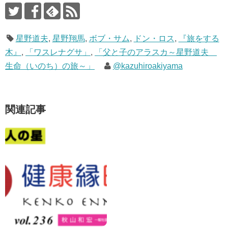
星野道夫
,
星野翔馬
,
ボブ・サム
,
ドン・ロス
,
『旅をする
木』
,
「ワスレナグサ」
,
「父と子のアラスカ～星野道夫
生命（いのち）の旅～」
@kazuhiroakiyama
関連記事