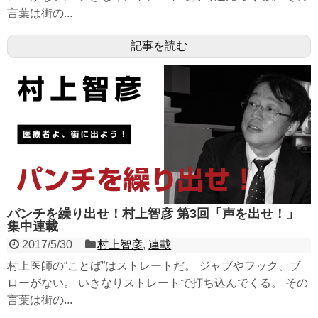
言葉は街の...
記事を読む
パンチを繰り出せ！村上智彦 第3回「声を出せ！」
集中連載
2017/5/30
村上智彦
,
連載
村上医師の“ことば”はストレートだ。 ジャブやフック、ブ
ローがない。 いきなりストレートで打ち込んでくる。 その
言葉は街の...