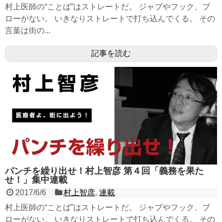
村上医師の“ことば”はストレートだ。 ジャブやフック、ブ
ローがない。 いきなりストレートで打ち込んでくる。 その
言葉は街の...
記事を読む
パンチを繰り出せ！村上智彦 第４回「義務を果た
せ！」集中連載
2017/6/6
村上智彦
,
連載
村上医師の“ことば”はストレートだ。 ジャブやフック、ブ
ローがない。 いきなりストレートで打ち込んでくる。 その