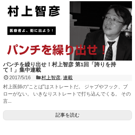
パンチを繰り出せ！村上智彦 第1回「誇りを持
て！」集中連載
2017/5/16
村上智彦
,
連載
村上医師の“ことば”はストレートだ。 ジャブやフック、ブ
ローがない。 いきなりストレートで打ち込んでくる。 その
言...
記事を読む