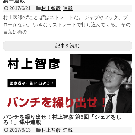
集中連載
2017/6/21
村上智彦
,
連載
村上医師の“ことば”はストレートだ。 ジャブやフック、ブ
ローがない。 いきなりストレートで打ち込んでくる。 その
言葉は街の...
記事を読む
パンチを繰り出せ！村上智彦 第5回「シェアをし
ろ！」集中連載
2017/6/13
村上智彦
,
連載