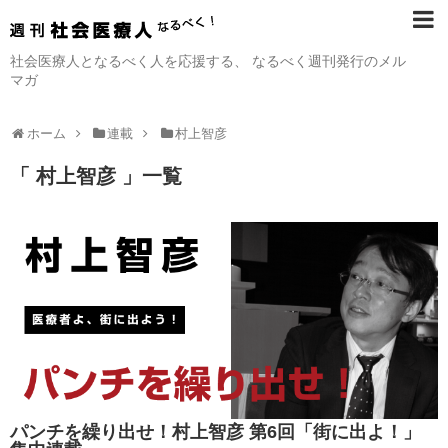
社会医療人となるべく人を応援する、 なるべく週刊発行のメル
マガ
ホーム
連載
村上智彦
「 村上智彦 」一覧
パンチを繰り出せ！村上智彦 第6回「街に出よ！」