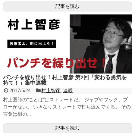
記事を読む
パンチを繰り出せ！村上智彦 第2回「変わる勇気を
持て！」集中連載
2017/5/24
村上智彦
,
連載
村上医師の“ことば”はストレートだ。 ジャブやフック、ブ
ローがない。 いきなりストレートで打ち込んでくる。 その
言葉は街の...
記事を読む