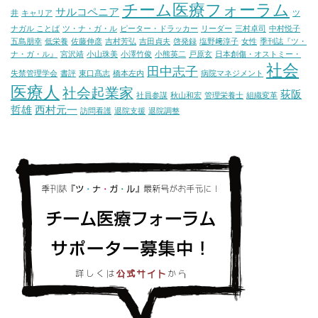
チーム医療フォーラム
サルコペニア
井
キャリア
ツ
ナガル ことば
ツ・ナ・ガ・ル
ピーター・ドラッカー
リーダー
三村卓司
中村悦子
五島朋幸
低栄養
佐藤伸彦
吉村芳弘
吉田貞夫
啓発録
塩野﨑淳子
女性
季刊誌『ツ・
ナ・ガ・ル』
宮沢靖
小山珠美
小澤竹俊
小熊英二
戸原玄
日本創傷・オストミー・
社会
田中志子
失禁管理学会
書評
東口髙志
橋本左内
病院マネジメント
医療人
社会起業家
荻阪
社員参謀
秋山和宏
管理栄養士
組織変革
哲雄
西村元一
訪問看護
退院支援
退院調整