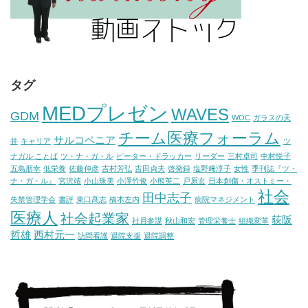
タグ
MEDプレゼン
WAVES
GDM
WOC
ガラスの天
チーム医療フォーラム
サルコペニア
井
キャリア
ツ
ナガル ことば
ツ・ナ・ガ・ル
ピーター・ドラッカー
リーダー
三村卓司
中村悦子
五島朋幸
低栄養
佐藤伸彦
吉村芳弘
吉田貞夫
啓発録
塩野﨑淳子
女性
季刊誌『ツ・
ナ・ガ・ル』
宮沢靖
小山珠美
小澤竹俊
小熊英二
戸原玄
日本創傷・オストミー・
社会
田中志子
失禁管理学会
書評
東口髙志
橋本左内
病院マネジメント
医療人
社会起業家
荻阪
社員参謀
秋山和宏
管理栄養士
組織変革
哲雄
西村元一
訪問看護
退院支援
退院調整