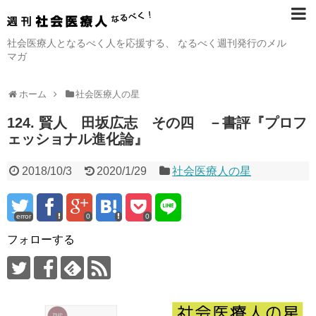
社会医療人となるべく人を応援する、 なるべく週刊発行のメル
マガ
ホーム
社会医療人の星
124. 賢人 田坂広志 その四 －書評『プロフ
ェッショナル進化論』
2018/10/3
2020/1/29
社会医療人の星
error
0
0
フォローする