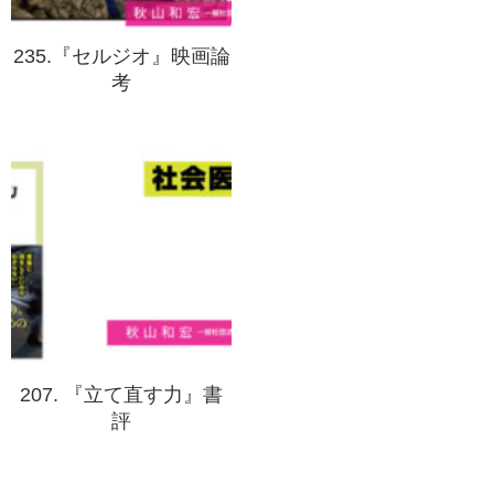
235.『セルジオ』映画論
考
207. 『立て直す力』書
評