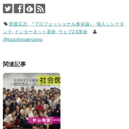
田坂広志
,
『プロフェッショナル進化論』
,
個人シンクタ
ンク
,
インターネット革命
,
ウェブ2.0革命
@kazuhiroakiyama
関連記事