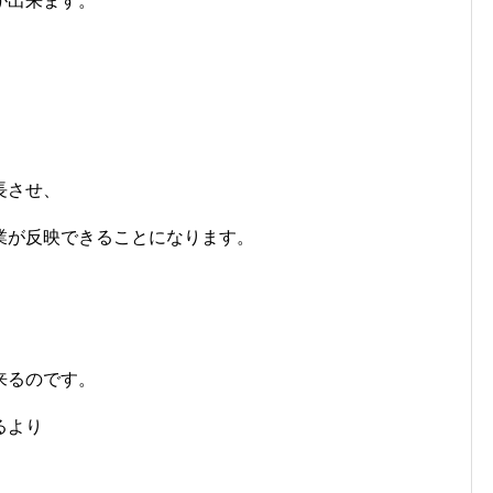
が出来ます。
長させ、
業が反映できることになります。
来るのです。
るより