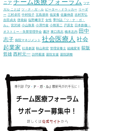
チーム医療フォーラム
ニア
ツナ
ガル ことば
ツ・ナ・ガ・ル
ピーター・ドラッカー
リーダ
ー
三村卓司
中村悦子
五島朋幸
低栄養
佐藤伸彦
吉村芳弘
吉田貞夫
啓発録
塩野﨑淳子
女性
季刊誌『ツ・ナ・ガ・
ル』
宮沢靖
小山珠美
小澤竹俊
小熊英二
戸原玄
日本創傷・
田中
オストミー・失禁管理学会
書評
東口髙志
橋本左内
社会医療人
社会
志子
病院マネジメント
起業家
荻阪
社員参謀
秋山和宏
管理栄養士
組織変革
哲雄
西村元一
訪問看護
退院支援
退院調整