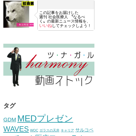
この記事をお届けした
週刊 社会医療人 〝なるべ
く〟の最新ニュース情報を、
いいね
してチェックしよう！
タグ
MEDプレゼン
GDM
WAVES
サルコペ
WOC
ガラスの天井
キャリア