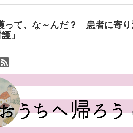
看護って、な～んだ？ 患者に寄
看護」