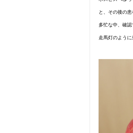
と、その後の患
多忙な中、確認
走馬灯のように