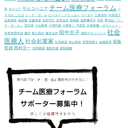
チーム医療フォーラム
サルコペニア
井
キャリア
ツ
ナガル ことば
ツ・ナ・ガ・ル
ピーター・ドラッカー
リーダー
三村卓司
中村悦子
五島朋幸
低栄養
佐藤伸彦
吉村芳弘
吉田貞夫
啓発録
塩野﨑淳子
女性
季刊誌『ツ・
ナ・ガ・ル』
宮沢靖
小山珠美
小澤竹俊
小熊英二
戸原玄
日本創傷・オストミー・
社会
田中志子
失禁管理学会
書評
東口髙志
橋本左内
病院マネジメント
医療人
社会起業家
荻阪
社員参謀
秋山和宏
管理栄養士
組織変革
哲雄
西村元一
訪問看護
退院支援
退院調整