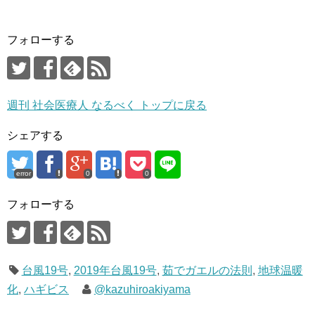
フォローする
週刊 社会医療人 なるべく トップに戻る
シェアする
error
0
0
フォローする
台風19号
,
2019年台風19号
,
茹でガエルの法則
,
地球温暖
化
,
ハギビス
@kazuhiroakiyama