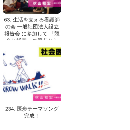
63. 生活を支える看護師
の会 一般社団法人設立
報告会 に参加して 「競
合と補完」の視点から
234. 医歩テーマソング
完成！